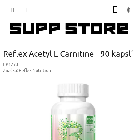
Přejít
NÁKUP
na
obsah
KOŠÍK
Reflex Acetyl L-Carnitine - 90 kapslí
FP1273
Značka:
Reflex Nutrition