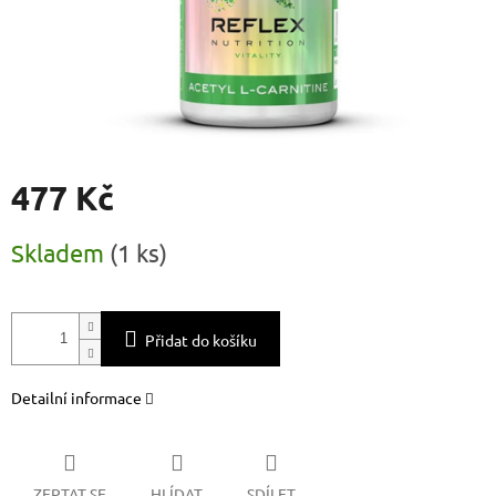
477 Kč
Měrná
Skladem
(
1 ks
)
cena:
Přidat do košíku
Detailní informace
ZEPTAT SE
HLÍDAT
SDÍLET