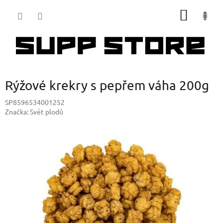
Přejít
NÁKUP
na
obsah
KOŠÍK
Rýžové krekry s pepřem váha 200g
SP8596534001252
Značka:
Svět plodů