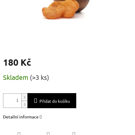
180 Kč
Měrná
Skladem
(
>3 ks
)
cena:
Přidat do košíku
Detailní informace