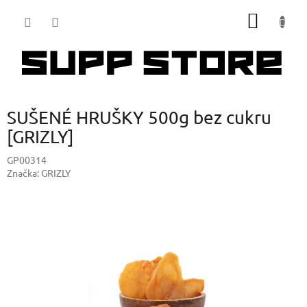
Přejít
NÁKUP
na
obsah
KOŠÍK
SUŠENÉ HRUŠKY 500g bez cukru
[GRIZLY]
GP00314
Značka:
GRIZLY