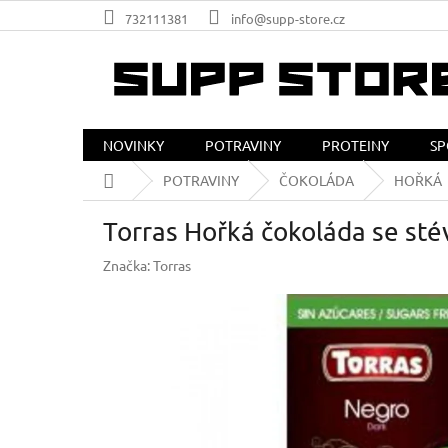
Přejít
732111381
info@supp-store.cz
na
obsah
NOVINKY
POTRAVINY
PROTEINY
SP
Domů
POTRAVINY
ČOKOLÁDA
HOŘKÁ
Torras Hořká čokoláda se stév
Značka:
Torras