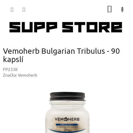
Přejít
NÁKUP
na
obsah
KOŠÍK
Vemoherb Bulgarian Tribulus - 90
kapslí
FP2338
Značka:
Vemoherb