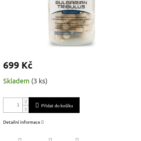
699 Kč
Měrná
Skladem
(
3 ks
)
cena:
Přidat do košíku
Detailní informace