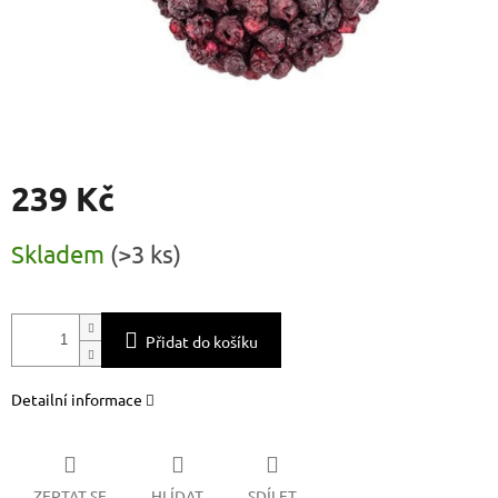
239 Kč
Měrná
Skladem
(
>3 ks
)
cena:
Přidat do košíku
Detailní informace
ZEPTAT SE
HLÍDAT
SDÍLET