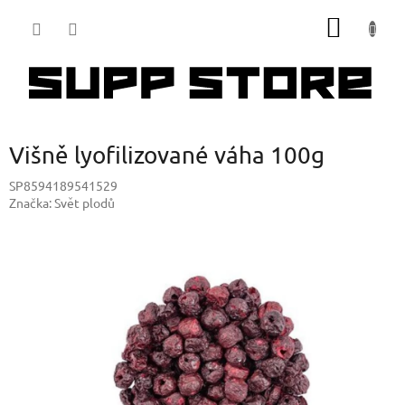
Přejít
NÁKUP
na
obsah
KOŠÍK
Višně lyofilizované váha 100g
SP8594189541529
Značka:
Svět plodů