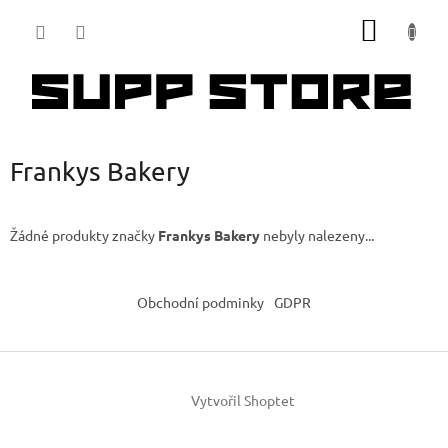
Přejít
NÁKUP
na
obsah
KOŠÍK
Frankys Bakery
Žádné produkty značky
Frankys Bakery
nebyly nalezeny...
Z
á
Obchodní podminky
GDPR
p
a
t
í
Vytvořil Shoptet