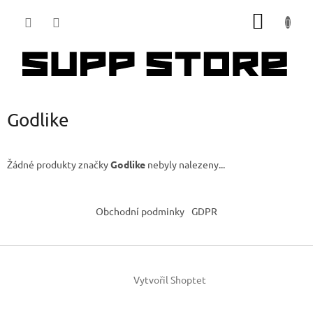
Přejít
NÁKUP
na
obsah
KOŠÍK
Godlike
Žádné produkty značky
Godlike
nebyly nalezeny...
Z
á
Obchodní podminky
GDPR
p
a
t
í
Vytvořil Shoptet