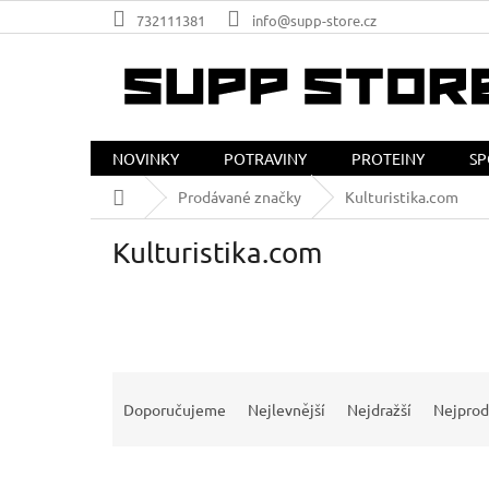
Přejít
732111381
info@supp-store.cz
na
obsah
NOVINKY
POTRAVINY
PROTEINY
SP
Domů
Prodávané značky
Kulturistika.com
Kulturistika.com
Ř
a
Doporučujeme
Nejlevnější
Nejdražší
Nejprod
z
e
V
n