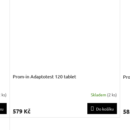
Prom-in Adaptotest 120 tablet
Pro
2 ks
)
Skladem
(
2 ks
)
ku
Do košíku
579 Kč
58