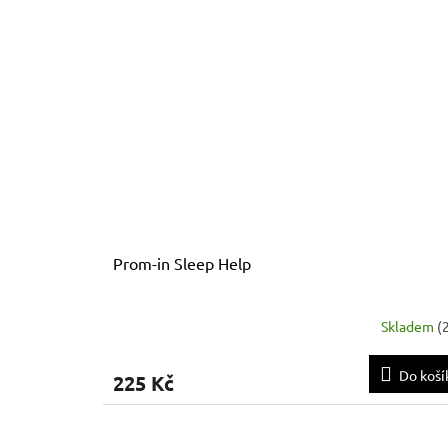
Prom-in Sleep Help
Skladem
(
Do koší
225 Kč