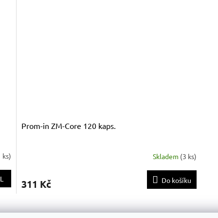
Prom-in ZM-Core 120 kaps.
1 ks
)
Skladem
(
3 ks
)
L
Do košíku
311 Kč
O
v