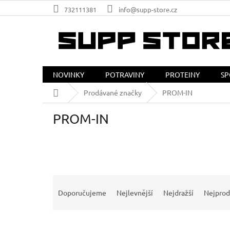
Přejít
732111381
info@supp-store.cz
na
obsah
NOVINKY
POTRAVINY
PROTEINY
SP
Domů
Prodávané značky
PROM-IN
PROM-IN
Ř
a
Doporučujeme
Nejlevnější
Nejdražší
Nejprod
z
e
V
n