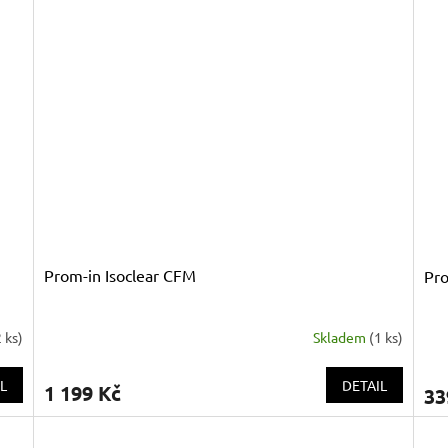
Prom-in Isoclear CFM
Pro
2 ks
)
Skladem
(
1 ks
)
L
DETAIL
1 199 Kč
33