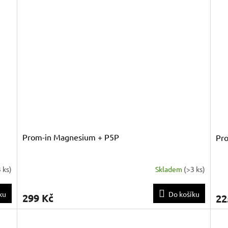
Prom-in Magnesium + P5P
Pr
 ks
)
Skladem
(
>3 ks
)
ku
Do košíku
299 Kč
22