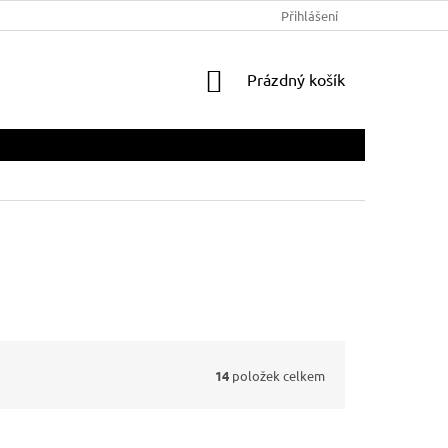
Přihlášení
NÁKUPNÍ
Prázdný košík
KOŠÍK
14
položek celkem