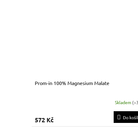
Prom-in 100% Magnesium Malate
Skladem
(
>3
Do koší
572 Kč